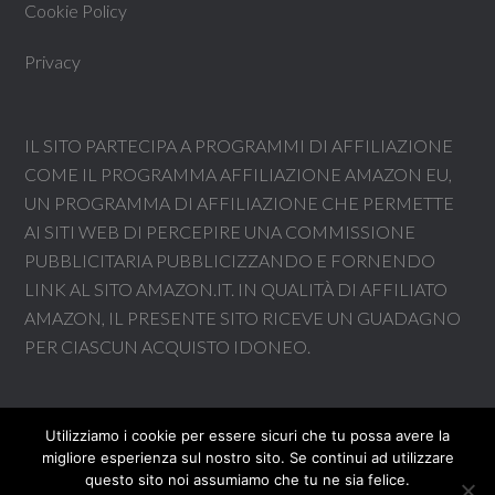
Cookie Policy
Privacy
IL SITO PARTECIPA A PROGRAMMI DI AFFILIAZIONE
COME IL PROGRAMMA AFFILIAZIONE AMAZON EU,
UN PROGRAMMA DI AFFILIAZIONE CHE PERMETTE
AI SITI WEB DI PERCEPIRE UNA COMMISSIONE
PUBBLICITARIA PUBBLICIZZANDO E FORNENDO
LINK AL SITO AMAZON.IT. IN QUALITÀ DI AFFILIATO
AMAZON, IL PRESENTE SITO RICEVE UN GUADAGNO
PER CIASCUN ACQUISTO IDONEO.
Utilizziamo i cookie per essere sicuri che tu possa avere la
Il sito partecipa a programmi di affiliazione come il Programma
migliore esperienza sul nostro sito. Se continui ad utilizzare
Affiliazione Amazon EU, un programma di affiliazione che permette ai siti
questo sito noi assumiamo che tu ne sia felice.
web di percepire una commissione pubblicitaria pubblicizzando e