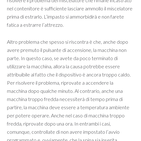
risolvere il problema del miscelatore che rimane incastrato
nel contenitore è sufficiente lasciare ammollo il miscelatore
prima di estrarlo. L’impasto si ammorbidirà e non farete
fatica a estrarre l’attrezzo.
Altro problema che spesso si riscontra è che, anche dopo
avere premuto il pulsante di accensione, la macchina non
parte. In questo caso, se avete da poco terminato di
utilizzare la macchina, allora la causa potrebbe essere
attribuibile al fatto che il dispositivo è ancora troppo caldo.
Per risolvere il problema, riprovate a accendere la
macchina dopo qualche minuto. Al contrario, anche una
macchina troppo fredda necessiterà di tempo prima di
partire, la macchina deve essere a temperatura ambiente
per potere operare. Anche nel caso di macchina troppo
fredda, riprovate dopo una ora. In entrambi i casi,
comunque, controllate di non avere impostato l’avvio
programmato e, ovviamente, che la spina sia inserita.