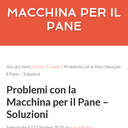
MACCHINA PER IL
PANE
You are here:
Home
/
Guide
/
Problemi con la Macchina per
il Pane – Soluzioni
Problemi con la
Macchina per il Pane –
Soluzioni
Aggiornato il
17 Ottobre 2025
da
Luca Barra