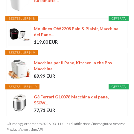
Automatici...
BESTSELLER N. 8
OFFERTA
Moulinex OW2208 Pain & Plaisir, Macchina
del Pane...
119,00 EUR
BESTSELLER N. 9
Macchina per il Pane, Kitchen in the Box
Macchina...
89,99 EUR
BESTSELLER N. 10
OFFERTA
G3 Ferrari G10078 Macchina del pane,
550W...
77,71 EUR
Ultimo aggiornamento 2026-03-11 / Link di affiliazione / Immagini da Amazon
Product Advertising API