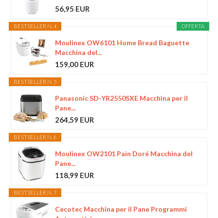
56,95 EUR
BESTSELLER N. 4
OFFERTA
Moulinex OW6101 Home Bread Baguette
Macchina del...
159,00 EUR
BESTSELLER N. 5
Panasonic SD-YR2550SXE Macchina per il
Pane...
264,59 EUR
BESTSELLER N. 6
Moulinex OW2101 Pain Doré Macchina del
Pane...
118,99 EUR
BESTSELLER N. 7
Cecotec Macchina per il Pane Programmi