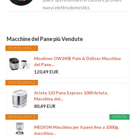
nuovi elettrodomestici.
Macchine del Pane più Vendute
BESTSELLER N. 1
Moulinex OW240E Pain & Délices Macchina
del Pane...
120,49 EUR
BESTSELLER N. 2
Ariete 133 Pane Express 1000 Ariete,
Macchina del...
80,49 EUR
BESTSELLER N. 3
OFFERTA
MEDION Macchina per il pane fino a 1000g,
macchina...