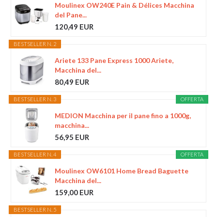
Moulinex OW240E Pain & Délices Macchina
del Pane...
120,49 EUR
BESTSELLER N. 2
Ariete 133 Pane Express 1000 Ariete,
Macchina del...
80,49 EUR
BESTSELLER N. 3
OFFERTA
MEDION Macchina per il pane fino a 1000g,
macchina...
56,95 EUR
BESTSELLER N. 4
OFFERTA
Moulinex OW6101 Home Bread Baguette
Macchina del...
159,00 EUR
BESTSELLER N. 5