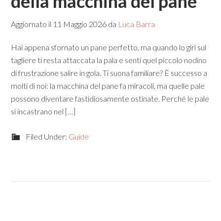
della macchina del pane​
Aggiornato il
11 Maggio 2026
da
Luca Barra
Hai appena sfornato un pane perfetto, ma quando lo giri sul
tagliere ti resta attaccata la pala e senti quel piccolo nodino
di frustrazione salire in gola. Ti suona familiare? È successo a
molti di noi: la macchina del pane fa miracoli, ma quelle pale
possono diventare fastidiosamente ostinate. Perché le pale
si incastrano nel […]
Filed Under:
Guide