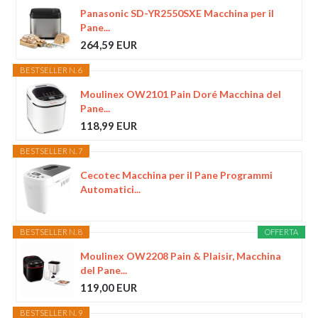
Panasonic SD-YR2550SXE Macchina per il
Pane...
264,59 EUR
BESTSELLER N. 6
Moulinex OW2101 Pain Doré Macchina del
Pane...
118,99 EUR
BESTSELLER N. 7
Cecotec Macchina per il Pane Programmi
Automatici...
BESTSELLER N. 8
OFFERTA
Moulinex OW2208 Pain & Plaisir, Macchina
del Pane...
119,00 EUR
BESTSELLER N. 9