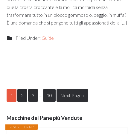
quella crosta croccante e la mollica morbida senza
trasformare tutto in un blocco gommoso o, peggio, in muffa?
È una domanda che si pongono tutti gli appassionati della […]
Filed Under:
Guide
1
2
3
…
10
Next Page »
Macchine del Pane più Vendute
BESTSELLER N. 1