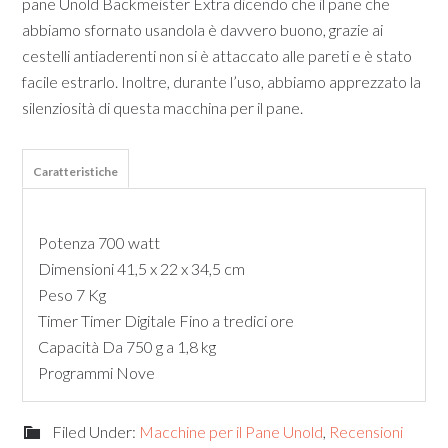
pane Unold Backmeister Extra dicendo che il pane che
abbiamo sfornato usandola è davvero buono, grazie ai
cestelli antiaderenti non si è attaccato alle pareti e è stato
facile estrarlo. Inoltre, durante l’uso, abbiamo apprezzato la
silenziosità di questa macchina per il pane.
Caratteristiche
Potenza 700 watt
Dimensioni 41,5 x 22 x 34,5 cm
Peso 7 Kg
Timer Timer Digitale Fino a tredici ore
Capacità Da 750 g a 1,8 kg
Programmi Nove
Filed Under:
Macchine per il Pane Unold
,
Recensioni