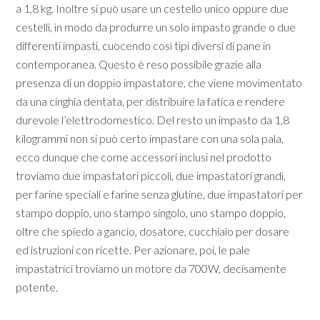
a 1,8 kg. Inoltre si può usare un cestello unico oppure due
cestelli, in modo da produrre un solo impasto grande o due
differenti impasti, cuocendo così tipi diversi di pane in
contemporanea. Questo è reso possibile grazie alla
presenza di un doppio impastatore, che viene movimentato
da una cinghia dentata, per distribuire la fatica e rendere
durevole l’elettrodomestico. Del resto un impasto da 1,8
kilogrammi non si può certo impastare con una sola pala,
ecco dunque che come accessori inclusi nel prodotto
troviamo due impastatori piccoli, due impastatori grandi,
per farine speciali e farine senza glutine, due impastatori per
stampo doppio, uno stampo singolo, uno stampo doppio,
oltre che spiedo a gancio, dosatore, cucchiaio per dosare
ed istruzioni con ricette. Per azionare, poi, le pale
impastatrici troviamo un motore da 700W, decisamente
potente.