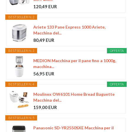
120,49 EUR
BESTSELLER N. 2
Ariete 133 Pane Express 1000 Ariete,
Macchina del...
80,49 EUR
BESTSELLER N. 3
OFFERTA
MEDION Macchina per il pane fino a 1000g,
macchina...
56,95 EUR
BESTSELLER N. 4
OFFERTA
Moulinex OW6101 Home Bread Baguette
Macchina del...
159,00 EUR
BESTSELLER N. 5
Panasonic SD-YR2550SXE Macchina per il