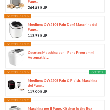
Pane...
264,59 EUR
BESTSELLER N. 6
Moulinex OW2101 Pain Doré Macchina del
Pane...
118,99 EUR
BESTSELLER N. 7
Cecotec Macchina per il Pane Programmi
Automatici...
BESTSELLER N. 8
OFFERTA
Moulinex OW2208 Pain & Plaisir, Macchina
del Pane...
119,00 EUR
BESTSELLER N. 9
Macchina per il Pane, Kitchen in the Box